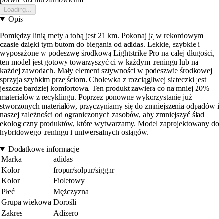
Loading...
Opis
Pomiędzy linią mety a tobą jest 21 km. Pokonaj ją w rekordowym
czasie dzięki tym butom do biegania od adidas. Lekkie, szybkie i
wyposażone w podeszwę środkową Lightstrike Pro na całej długości,
ten model jest gotowy towarzyszyć ci w każdym treningu lub na
każdej zawodach. Mały element sztywności w podeszwie środkowej
sprzyja szybkim przejściom. Cholewka z rozciągliwej siateczki jest
jeszcze bardziej komfortowa. Ten produkt zawiera co najmniej 20%
materiałów z recyklingu. Poprzez ponowne wykorzystanie już
stworzonych materiałów, przyczyniamy się do zmniejszenia odpadów i
naszej zależności od ograniczonych zasobów, aby zmniejszyć ślad
ekologiczny produktów, które wytwarzamy. Model zaprojektowany do
hybridowego treningu i uniwersalnych osiągów.
Dodatkowe informacje
Marka
adidas
Kolor
fropur/solpur/siggnr
Kolor
Fioletowy
Płeć
Mężczyzna
Grupa wiekowa
Dorośli
Zakres
Adizero