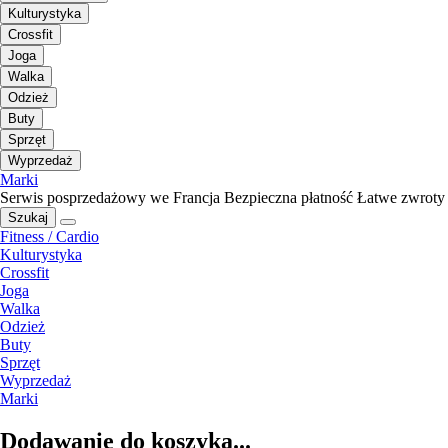
Kulturystyka
Crossfit
Joga
Walka
Odzież
Buty
Sprzęt
Wyprzedaż
Marki
Serwis posprzedażowy we Francja
Bezpieczna płatność
Łatwe zwroty
Szukaj
Fitness / Cardio
Kulturystyka
Crossfit
Joga
Walka
Odzież
Buty
Sprzęt
Wyprzedaż
Marki
Dodawanie do koszyka...