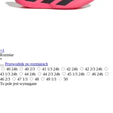
+1
Rozmiar
*
Przewodnik po rozmiarach
40
24h
40 2/3
41 1/3
24h
42
24h
42 2/3
24h
43 1/3
24h
44
24h
44 2/3
24h
45 1/3
24h
46
24h
46 2/3
47 1/3
48
49 1/3
50
To pole jest wymagane