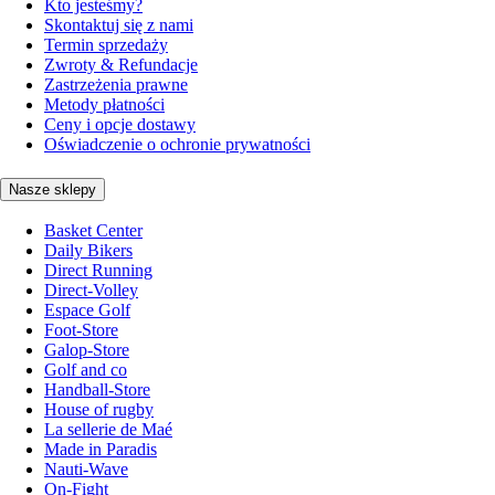
Kto jesteśmy?
Skontaktuj się z nami
Termin sprzedaży
Zwroty & Refundacje
Zastrzeżenia prawne
Metody płatności
Ceny i opcje dostawy
Oświadczenie o ochronie prywatności
Nasze sklepy
Basket Center
Daily Bikers
Direct Running
Direct-Volley
Espace Golf
Foot-Store
Galop-Store
Golf and co
Handball-Store
House of rugby
La sellerie de Maé
Made in Paradis
Nauti-Wave
On-Fight