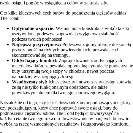
twoje osiągi i pomóc w osiągnięciu celów w zakresie siły.
Oto kilka kluczowych cech butów do podnoszenia ciężarów adidas
The Total:
Optymalne wsparcie:
Wzmocniona konstrukcja wokół kostki i
usztywniona podeszwa zapewniają wyjątkową stabilność
podczas twoich podnoszeń.
Najlepsza przyczepność:
Podeszwa z gumy oferuje doskonałą
przyczepność na różnych powierzchniach, pozwalając ci
skoncentrować się na treningu.
Oddychający komfort:
Zaprojektowane z oddychających
materiałów, które zapewniają optymalną cyrkulację powietrza, te
buty utrzymują twoje stopy w chłodzie, nawet podczas
najbardziej wyczerpujących sesji.
Współczesny styl:
Ich estetyczny i nowoczesny design sprawia,
że są nie tylko funkcjonalnym dodatkiem, ale także
prawdziwym atutem dla twojego sportowego wyglądu.
Niezależnie od tego, czy jesteś doświadczonym podnoszącym ciężary,
czy początkującym, który chce poprawić swoje osiągi, buty do
podnoszenia ciężarów adidas The Total będą ci towarzyszyć na
każdym etapie twojego rozwoju. Inwestowanie w parę tych butów to
wybór na rzecz wzmocnionych rezultatów i długotrwałego komfortu.