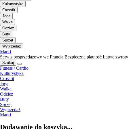
Kulturystyka
Crossfit
Joga
Walka
Odzież
Buty
Sprzęt
Wyprzedaż
Marki
Serwis posprzedażowy we Francja
Bezpieczna płatność
Łatwe zwroty
Szukaj
Fitness / Cardio
Kulturystyka
Crossfit
Joga
Walka
Odzież
Buty
Sprzęt
Wyprzedaż
Marki
Dodawanie do koszyka...