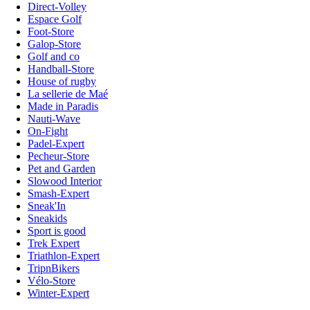
Direct-Volley
Espace Golf
Foot-Store
Galop-Store
Golf and co
Handball-Store
House of rugby
La sellerie de Maé
Made in Paradis
Nauti-Wave
On-Fight
Padel-Expert
Pecheur-Store
Pet and Garden
Slowood Interior
Smash-Expert
Sneak'In
Sneakids
Sport is good
Trek Expert
Triathlon-Expert
TripnBikers
Vélo-Store
Winter-Expert