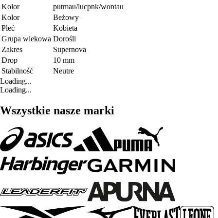
Kolor
putmau/lucpnk/wontau
Kolor
Beżowy
Płeć
Kobieta
Grupa wiekowa
Dorośli
Zakres
Supernova
Drop
10 mm
Stabilność
Neutre
Loading...
Loading...
Wszystkie nasze marki