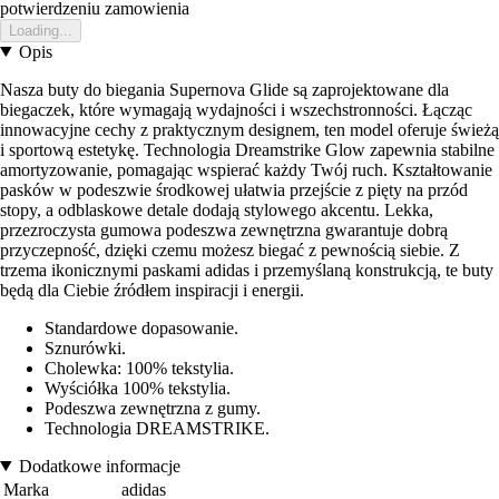
potwierdzeniu zamowienia
Loading...
Opis
Nasza buty do biegania Supernova Glide są zaprojektowane dla
biegaczek, które wymagają wydajności i wszechstronności. Łącząc
innowacyjne cechy z praktycznym designem, ten model oferuje świeżą
i sportową estetykę. Technologia Dreamstrike Glow zapewnia stabilne
amortyzowanie, pomagając wspierać każdy Twój ruch. Kształtowanie
pasków w podeszwie środkowej ułatwia przejście z pięty na przód
stopy, a odblaskowe detale dodają stylowego akcentu. Lekka,
przezroczysta gumowa podeszwa zewnętrzna gwarantuje dobrą
przyczepność, dzięki czemu możesz biegać z pewnością siebie. Z
trzema ikonicznymi paskami adidas i przemyślaną konstrukcją, te buty
będą dla Ciebie źródłem inspiracji i energii.
Standardowe dopasowanie.
Sznurówki.
Cholewka: 100% tekstylia.
Wyściółka 100% tekstylia.
Podeszwa zewnętrzna z gumy.
Technologia DREAMSTRIKE.
Dodatkowe informacje
Marka
adidas