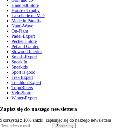
Golf and co
Handball-Store
House of rugby
La sellerie de Maé
Made in Paradis
Nauti-Wave
On-Fight
Padel-Expert
Pecheur-Store
Pet and Garden
Slowood Interior
Smash-Expert
Sneak'In
Sneakids
Sport is good
Trek Expert
Triathlon-Expert
TripnBikers
Vélo-Store
Winter-Expert
Zapisz się do naszego newslettera
Skorzystaj z 10% zniżki, zapisując się do naszego newslettera
Zapisz się