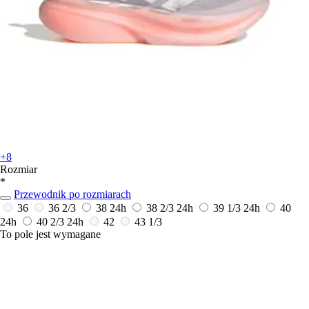
+8
Rozmiar
*
Przewodnik po rozmiarach
36
36 2/3
38
24h
38 2/3
24h
39 1/3
24h
40
24h
40 2/3
24h
42
43 1/3
To pole jest wymagane