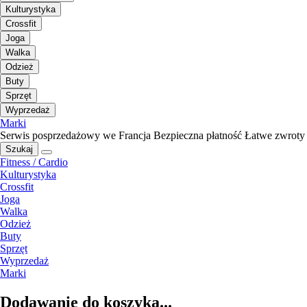
Kulturystyka
Crossfit
Joga
Walka
Odzież
Buty
Sprzęt
Wyprzedaż
Marki
Serwis posprzedażowy we Francja
Bezpieczna płatność
Łatwe zwroty
Szukaj
Fitness / Cardio
Kulturystyka
Crossfit
Joga
Walka
Odzież
Buty
Sprzęt
Wyprzedaż
Marki
Dodawanie do koszyka...