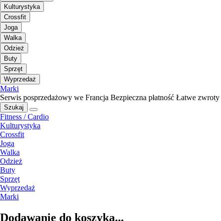
Kulturystyka
Crossfit
Joga
Walka
Odzież
Buty
Sprzęt
Wyprzedaż
Marki
Serwis posprzedażowy we Francja
Bezpieczna płatność
Łatwe zwroty
Szukaj
Fitness / Cardio
Kulturystyka
Crossfit
Joga
Walka
Odzież
Buty
Sprzęt
Wyprzedaż
Marki
Dodawanie do koszyka...