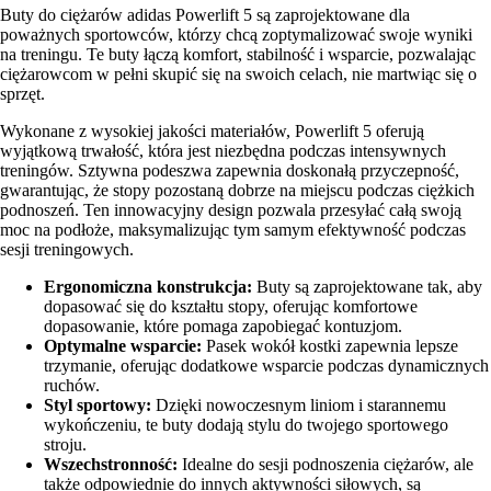
Buty do ciężarów adidas Powerlift 5 są zaprojektowane dla
poważnych sportowców, którzy chcą zoptymalizować swoje wyniki
na treningu. Te buty łączą komfort, stabilność i wsparcie, pozwalając
ciężarowcom w pełni skupić się na swoich celach, nie martwiąc się o
sprzęt.
Wykonane z wysokiej jakości materiałów, Powerlift 5 oferują
wyjątkową trwałość, która jest niezbędna podczas intensywnych
treningów. Sztywna podeszwa zapewnia doskonałą przyczepność,
gwarantując, że stopy pozostaną dobrze na miejscu podczas ciężkich
podnoszeń. Ten innowacyjny design pozwala przesyłać całą swoją
moc na podłoże, maksymalizując tym samym efektywność podczas
sesji treningowych.
Ergonomiczna konstrukcja:
Buty są zaprojektowane tak, aby
dopasować się do kształtu stopy, oferując komfortowe
dopasowanie, które pomaga zapobiegać kontuzjom.
Optymalne wsparcie:
Pasek wokół kostki zapewnia lepsze
trzymanie, oferując dodatkowe wsparcie podczas dynamicznych
ruchów.
Styl sportowy:
Dzięki nowoczesnym liniom i starannemu
wykończeniu, te buty dodają stylu do twojego sportowego
stroju.
Wszechstronność:
Idealne do sesji podnoszenia ciężarów, ale
także odpowiednie do innych aktywności siłowych, są