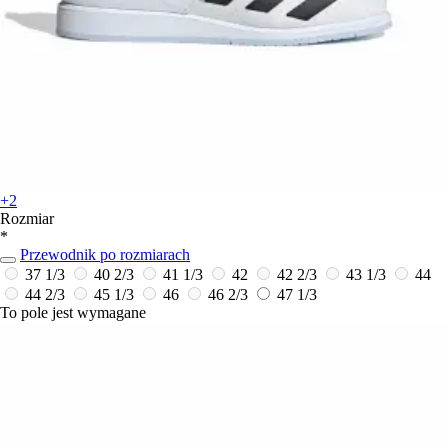
+2
Rozmiar
*
Przewodnik po rozmiarach
37 1/3
40 2/3
41 1/3
42
42 2/3
43 1/3
44
44 2/3
45 1/3
46
46 2/3
47 1/3
To pole jest wymagane