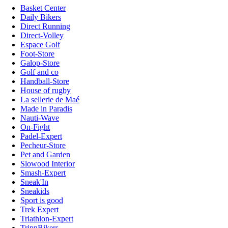
Basket Center
Daily Bikers
Direct Running
Direct-Volley
Espace Golf
Foot-Store
Galop-Store
Golf and co
Handball-Store
House of rugby
La sellerie de Maé
Made in Paradis
Nauti-Wave
On-Fight
Padel-Expert
Pecheur-Store
Pet and Garden
Slowood Interior
Smash-Expert
Sneak'In
Sneakids
Sport is good
Trek Expert
Triathlon-Expert
TripnBikers