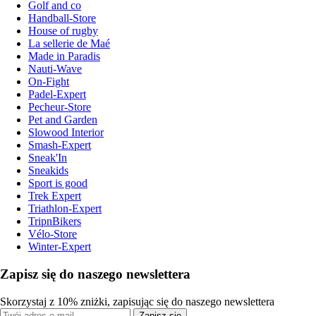
Golf and co
Handball-Store
House of rugby
La sellerie de Maé
Made in Paradis
Nauti-Wave
On-Fight
Padel-Expert
Pecheur-Store
Pet and Garden
Slowood Interior
Smash-Expert
Sneak'In
Sneakids
Sport is good
Trek Expert
Triathlon-Expert
TripnBikers
Vélo-Store
Winter-Expert
Zapisz się do naszego newslettera
Skorzystaj z 10% zniżki, zapisując się do naszego newslettera
Zapisz się