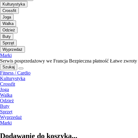
Kulturystyka
Crossfit
Joga
Walka
Odzież
Buty
Sprzęt
Wyprzedaż
Marki
Serwis posprzedażowy we Francja
Bezpieczna płatność
Łatwe zwroty
Szukaj
Fitness / Cardio
Kulturystyka
Crossfit
Joga
Walka
Odzież
Buty
Sprzęt
Wyprzedaż
Marki
Dodawanie do koszyka...