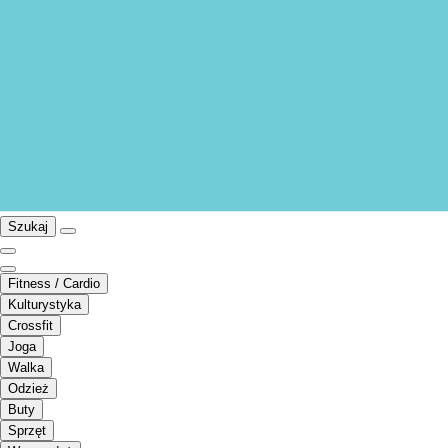
Szukaj
Fitness / Cardio
Kulturystyka
Crossfit
Joga
Walka
Odzież
Buty
Sprzęt