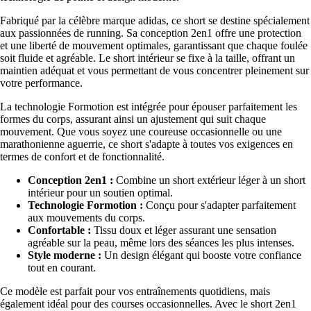
Fabriqué par la célèbre marque adidas, ce short se destine spécialement
aux passionnées de running. Sa conception 2en1 offre une protection
et une liberté de mouvement optimales, garantissant que chaque foulée
soit fluide et agréable. Le short intérieur se fixe à la taille, offrant un
maintien adéquat et vous permettant de vous concentrer pleinement sur
votre performance.
La technologie Formotion est intégrée pour épouser parfaitement les
formes du corps, assurant ainsi un ajustement qui suit chaque
mouvement. Que vous soyez une coureuse occasionnelle ou une
marathonienne aguerrie, ce short s'adapte à toutes vos exigences en
termes de confort et de fonctionnalité.
Conception 2en1 :
Combine un short extérieur léger à un short
intérieur pour un soutien optimal.
Technologie Formotion :
Conçu pour s'adapter parfaitement
aux mouvements du corps.
Confortable :
Tissu doux et léger assurant une sensation
agréable sur la peau, même lors des séances les plus intenses.
Style moderne :
Un design élégant qui booste votre confiance
tout en courant.
Ce modèle est parfait pour vos entraînements quotidiens, mais
également idéal pour des courses occasionnelles. Avec le short 2en1