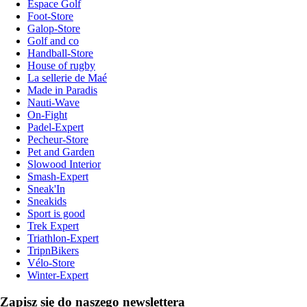
Espace Golf
Foot-Store
Galop-Store
Golf and co
Handball-Store
House of rugby
La sellerie de Maé
Made in Paradis
Nauti-Wave
On-Fight
Padel-Expert
Pecheur-Store
Pet and Garden
Slowood Interior
Smash-Expert
Sneak'In
Sneakids
Sport is good
Trek Expert
Triathlon-Expert
TripnBikers
Vélo-Store
Winter-Expert
Zapisz się do naszego newslettera