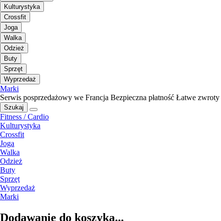
Kulturystyka
Crossfit
Joga
Walka
Odzież
Buty
Sprzęt
Wyprzedaż
Marki
Serwis posprzedażowy we Francja
Bezpieczna płatność
Łatwe zwroty
Szukaj
Fitness / Cardio
Kulturystyka
Crossfit
Joga
Walka
Odzież
Buty
Sprzęt
Wyprzedaż
Marki
Dodawanie do koszyka...