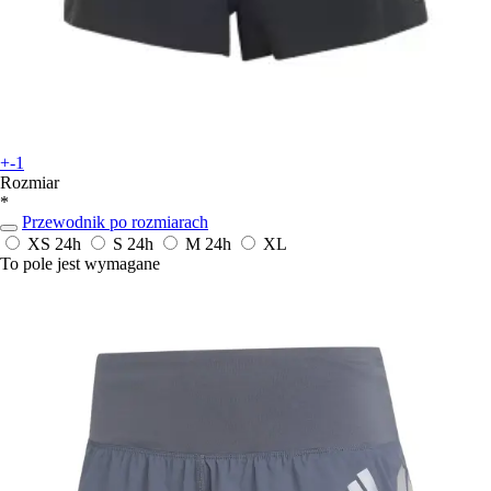
+-1
Rozmiar
*
Przewodnik po rozmiarach
XS
24h
S
24h
M
24h
XL
To pole jest wymagane