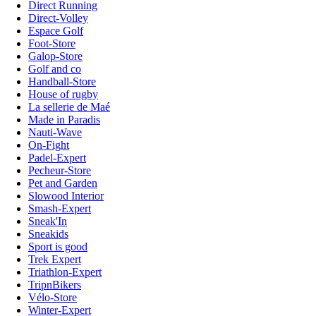
Direct Running
Direct-Volley
Espace Golf
Foot-Store
Galop-Store
Golf and co
Handball-Store
House of rugby
La sellerie de Maé
Made in Paradis
Nauti-Wave
On-Fight
Padel-Expert
Pecheur-Store
Pet and Garden
Slowood Interior
Smash-Expert
Sneak'In
Sneakids
Sport is good
Trek Expert
Triathlon-Expert
TripnBikers
Vélo-Store
Winter-Expert