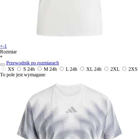
+-1
Rozmiar
*
Przewodnik po rozmiarach
XS
S
24h
M
24h
L
24h
XL
24h
2XL
2XS
To pole jest wymagane