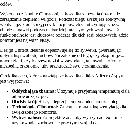
celów.
Wykonana z tkaniny Climacool, ta koszulka zapewnia doskonałe
zarządzanie ciepłem i wilgocią. Podczas biegu zyskujesz efektywną
wentylację, która sprzyja cyrkulacji powietrza, utrzymując Cię w
chłodzie, nawet podczas najbardziej intensywnych wysiłków. Ta
funkcjonalność jest kluczowa podczas długich sesji biegowych, gdzie
komfort jest najważniejszy.
Design Unitefit idealnie dopasowuje się do sylwetki, gwarantując
optymalną swobodę ruchów. Niezależnie od tego, czy eksplorujesz
nowe szlaki, czy bierzesz udział w zawodach, ta koszulka oferuje
niezbędną ergonomię, aby przekraczać swoje ograniczenia.
Oto kilka cech, które sprawiają, że koszulka adidas Adizero Aspyre
jest wyjątkowa:
Oddychająca tkanina:
Utrzymuje przyjemną temperaturę ciała,
odprowadzając pot.
Obcisły krój:
Sprzyja lepszej aerodynamice podczas biegu.
Technologia Climacool:
Zapewnia optymalną wentylację dla
zwiększonego komfortu.
Wytrzymałość:
Zaprojektowana, aby wytrzymać regularne
użytkowanie, zachowując przy tym swój blask.