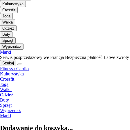
Kulturystyka
Crossfit
Joga
Walka
Odzież
Buty
Sprzęt
Wyprzedaż
Marki
Serwis posprzedażowy we Francja
Bezpieczna płatność
Łatwe zwroty
Szukaj
Fitness / Cardio
Kulturystyka
Crossfit
Joga
Walka
Odzież
Buty
Sprzęt
Wyprzedaż
Marki
Dodawanie do koszyka...