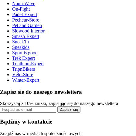
Nauti-Wave
On-Fight
Padel-Expert
Pecheur-Store
Pet and Garden
Slowood Interior
Smash-Expert
Sneak'In
Sneakids
Sport is good
Trek Expert
Triathlon-Expert
TripnBikers
Vélo-Store
Winter-Expert
Zapisz się do naszego newslettera
Skorzystaj z 10% zniżki, zapisując się do naszego newslettera
Zapisz się
Bądźmy w kontakcie
Znajdź nas w mediach społecznościowych