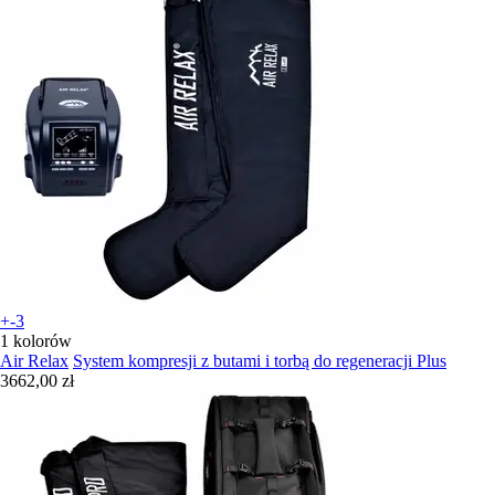
+-3
1 kolorów
Air Relax
System kompresji z butami i torbą do regeneracji Plus
3662,00 zł