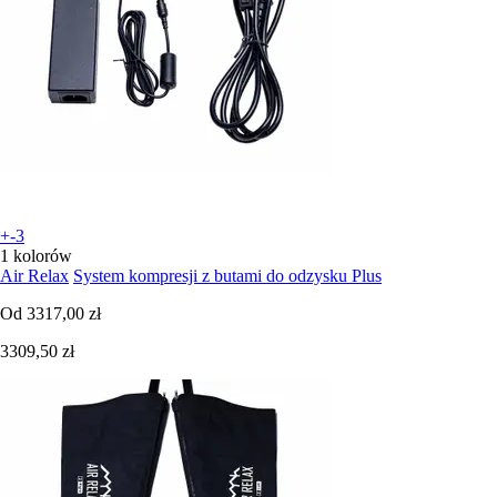
+-3
1 kolorów
Air Relax
System kompresji z butami do odzysku Plus
Od
3317,00 zł
3309,50 zł