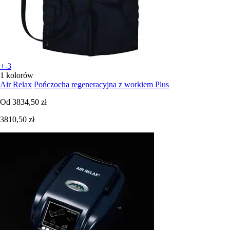
+-3
1 kolorów
Air Relax
Pończocha regeneracyjna z workiem Plus
Od
3834,50 zł
3810,50 zł