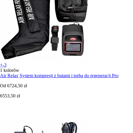
+-3
1 kolorów
Air Relax
System kompresji z butami i torbą do regeneracji Pro
Od
6724,50 zł
6553,50 zł