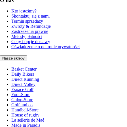
O nas
Kto jesteśmy?
Skontaktuj się z nami
Termin sprzedaży
Zwroty & Refundacje
Zastrzeżenia prawne
Metody płatności
Ceny i opcje dostawy
Oświadczenie o ochronie prywatności
Nasze sklepy
Basket Center
Daily Bikers
Direct Running
Direct-Volley
Espace Golf
Foot-Store
Galop-Store
Golf and co
Handball-Store
House of rugby
La sellerie de Maé
Made in Paradis