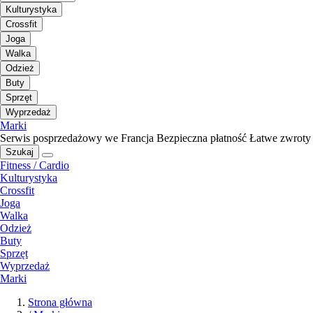
Kulturystyka
Crossfit
Joga
Walka
Odzież
Buty
Sprzęt
Wyprzedaż
Marki
Serwis posprzedażowy we Francja
Bezpieczna płatność
Łatwe zwroty
Szukaj
Fitness / Cardio
Kulturystyka
Crossfit
Joga
Walka
Odzież
Buty
Sprzęt
Wyprzedaż
Marki
Strona główna