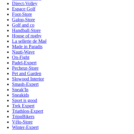
Direct-Volley
Espace Golf
Foot-Store
Galop-Store
Golf and co
Handball-Store
House of rugby
La sellerie de Maé
Made in Paradis
Nauti-Wave
On-Fight
Padel-Expert
Pecheur-Store
Pet and Garden
Slowood Interior
Smash-Expert
Sneak'In
Sneakids
Sport is good
Trek Expert
Triathlon-Expert
TripnBikers
Vélo-Store
Winter-Expert