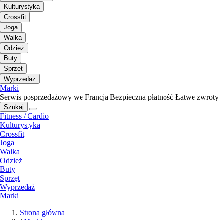
Kulturystyka
Crossfit
Joga
Walka
Odzież
Buty
Sprzęt
Wyprzedaż
Marki
Serwis posprzedażowy we Francja
Bezpieczna płatność
Łatwe zwroty
Szukaj
Fitness / Cardio
Kulturystyka
Crossfit
Joga
Walka
Odzież
Buty
Sprzęt
Wyprzedaż
Marki
Strona główna