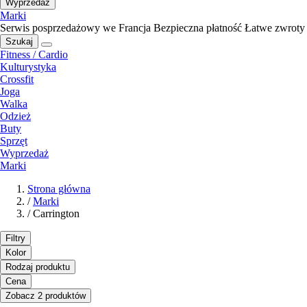
Wyprzedaż
Marki
Serwis posprzedażowy we Francja
Bezpieczna płatność
Łatwe zwroty
Szukaj
Fitness / Cardio
Kulturystyka
Crossfit
Joga
Walka
Odzież
Buty
Sprzęt
Wyprzedaż
Marki
Strona główna
/
Marki
/
Carrington
Filtry
Kolor
Rodzaj produktu
Cena
Zobacz 2 produktów