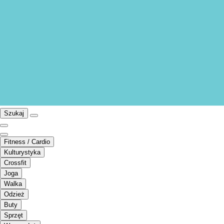
Szukaj
Fitness / Cardio
Kulturystyka
Crossfit
Joga
Walka
Odzież
Buty
Sprzęt