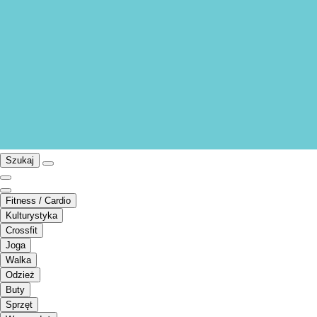
Szukaj
Fitness / Cardio
Kulturystyka
Crossfit
Joga
Walka
Odzież
Buty
Sprzęt