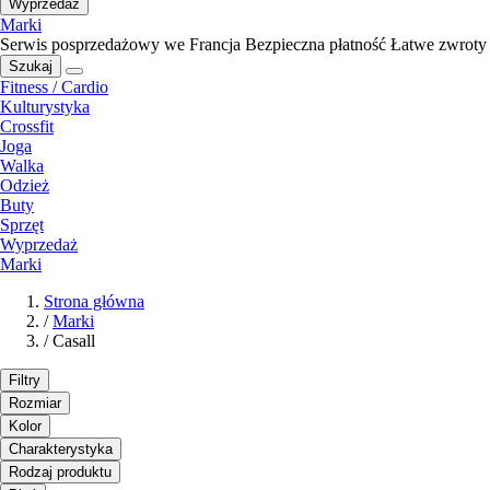
Wyprzedaż
Marki
Serwis posprzedażowy we Francja
Bezpieczna płatność
Łatwe zwroty
Szukaj
Fitness / Cardio
Kulturystyka
Crossfit
Joga
Walka
Odzież
Buty
Sprzęt
Wyprzedaż
Marki
Strona główna
/
Marki
/
Casall
Filtry
Rozmiar
Kolor
Charakterystyka
Rodzaj produktu