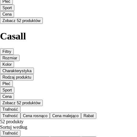
Płeć
Sport
Cena
Zobacz 52 produktów
Casall
Filtry
Rozmiar
Kolor
Charakterystyka
Rodzaj produktu
Płeć
Sport
Cena
Zobacz 52 produktów
Trafność
Trafność
Cena rosnąco
Cena malejąco
Rabat
52 produkty
Sortuj według
Trafność