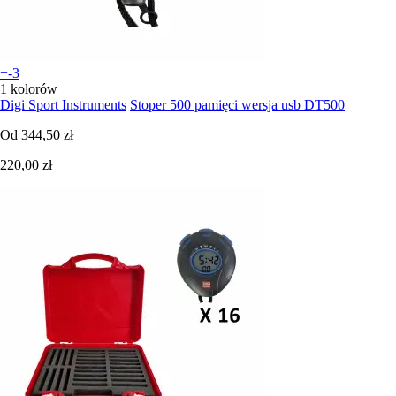
+-3
1 kolorów
Digi Sport Instruments
Stoper 500 pamięci wersja usb DT500
Od
344,50 zł
220,00 zł