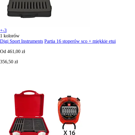
+-3
1 kolorów
Digi Sport Instruments
Partia 16 stoperów sco + miękkie etui
Od
461,00 zł
356,50 zł