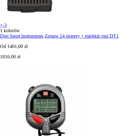
+-3
1 kolorów
Digi Sport Instruments
Zestaw 24 stopery + miękkie etui DT1
Od
1401,00 zł
1016,00 zł