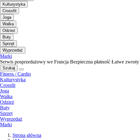
Kulturystyka
Crossfit
Joga
Walka
Odzież
Buty
Sprzęt
Wyprzedaż
Marki
Serwis posprzedażowy we Francja
Bezpieczna płatność
Łatwe zwroty
Szukaj
Fitness / Cardio
Kulturystyka
Crossfit
Joga
Walka
Odzież
Buty
Sprzęt
Wyprzedaż
Marki
Strona główna