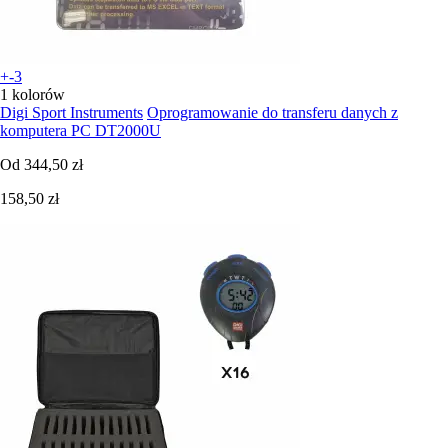
+-3
1 kolorów
Digi Sport Instruments
Oprogramowanie do transferu danych z
komputera PC DT2000U
Od
344,50 zł
158,50 zł