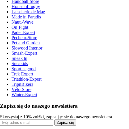
Handball-Store
House of rugby
La sellerie de Maé
Made in Paradis
Nauti-Wave
On-Fight
Padel-Expert
Pecheur-Store
Pet and Garden
Slowood Interior
Smash-Expert
Sneak'In
Sneakids
Sport is good
Trek Expert
Triathlon-Expert
TripnBikers
Vélo-Store
Winter-Expert
Zapisz się do naszego newslettera
Skorzystaj z 10% zniżki, zapisując się do naszego newslettera
Zapisz się