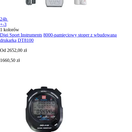
24h
+-3
1 kolorów
Digi Sport Instruments
8000-pamięciowy stoper z wbudowaną
drukarką DT8100
Od
2652,00 zł
1660,50 zł