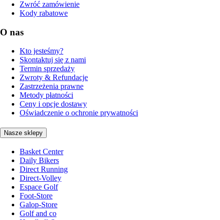
Zwróć zamówienie
Kody rabatowe
O nas
Kto jesteśmy?
Skontaktuj się z nami
Termin sprzedaży
Zwroty & Refundacje
Zastrzeżenia prawne
Metody płatności
Ceny i opcje dostawy
Oświadczenie o ochronie prywatności
Nasze sklepy
Basket Center
Daily Bikers
Direct Running
Direct-Volley
Espace Golf
Foot-Store
Galop-Store
Golf and co