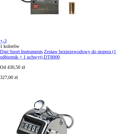
+-3
1 kolorów
Digi Sport Instruments
Zestaw bezprzewodowy do stopera (1
odbiornik + 1 uchwyt) DT8000
Od
430,50 zł
327,00 zł