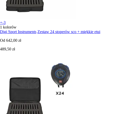
+-3
1 kolorów
Digi Sport Instruments
Zestaw 24 stoperów sco + miękkie etui
Od
642,00 zł
489,50 zł