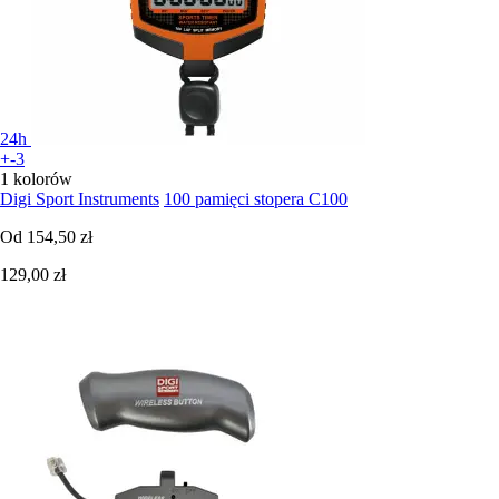
24h
+-3
1 kolorów
Digi Sport Instruments
100 pamięci stopera C100
Od
154,50 zł
129,00 zł