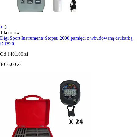
+-3
1 kolorów
Digi Sport Instruments
Stoper, 2000 pamięci z wbudowaną drukarką
DT820
Od
1401,00 zł
1016,00 zł