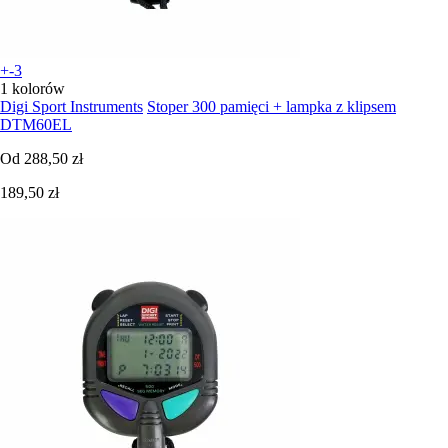
+-3
1 kolorów
Digi Sport Instruments
Stoper 300 pamięci + lampka z klipsem
DTM60EL
Od
288,50 zł
189,50 zł