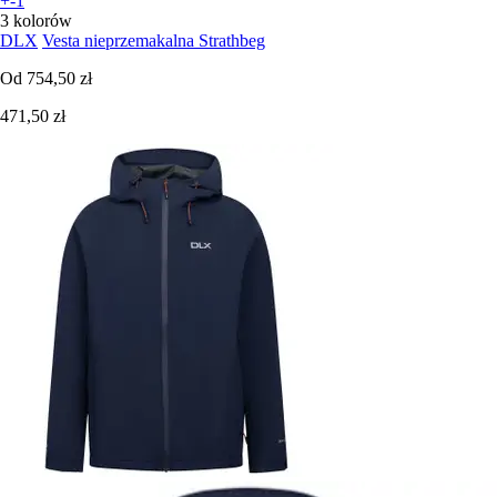
+-1
3 kolorów
DLX
Vesta nieprzemakalna Strathbeg
Od
754,50 zł
471,50 zł