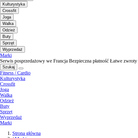
Kulturystyka
Crossfit
Joga
Walka
Odzież
Buty
Sprzęt
Wyprzedaż
Marki
Serwis posprzedażowy we Francja
Bezpieczna płatność
Łatwe zwroty
Szukaj
Fitness / Cardio
Kulturystyka
Crossfit
Joga
Walka
Odzież
Buty
Sprzęt
Wyprzedaż
Marki
Strona główna