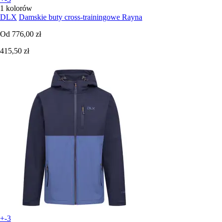
1 kolorów
DLX
Damskie buty cross-trainingowe Rayna
Od
776,00 zł
415,50 zł
+-3