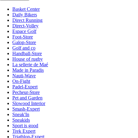
Basket Center
Daily Bikers
Direct Running
Direct-Volley
Espace Golf
Foot-Store
Galop-Store
Golf and co
Handball-Store
House of rugby
La sellerie de Maé
Made in Paradis
Nauti-Wave
On-Fight
Padel-Expert
Pecheur-Store
Pet and Garden
Slowood Interior
Smash-Expert
Sneak'In
Sneakids
Sport is good
Trek Expert
Triathlon-Expert