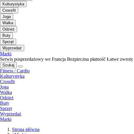
Kulturystyka
Crossfit
Joga
Walka
Odzież
Buty
Sprzęt
Wyprzedaż
Marki
Serwis posprzedażowy we Francja
Bezpieczna płatność
Łatwe zwroty
Szukaj
Fitness / Cardio
Kulturystyka
Crossfit
Joga
Walka
Odzież
Buty
Sprzęt
Wyprzedaż
Marki
Strona główna