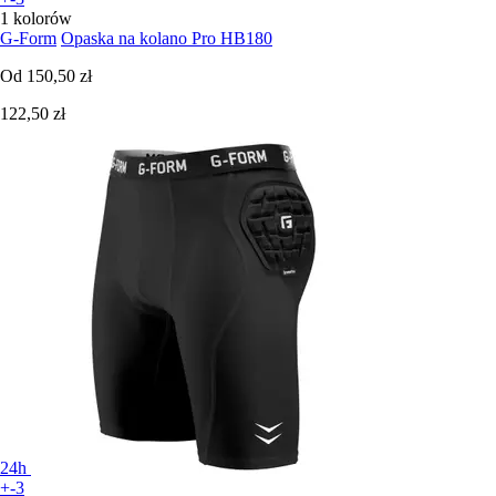
1 kolorów
G-Form
Opaska na kolano Pro HB180
Od
150,50 zł
122,50 zł
24h
+-3