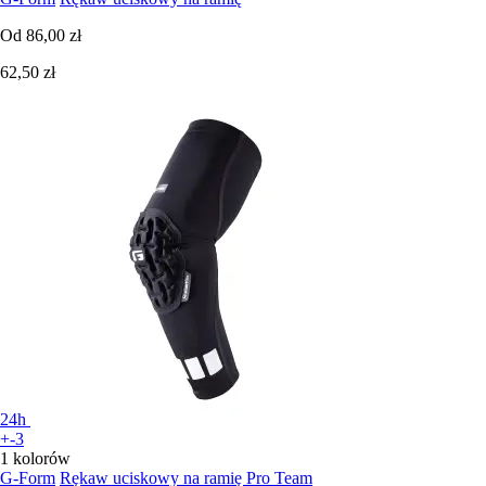
Od
86,00 zł
62,50 zł
24h
+-3
1 kolorów
G-Form
Rękaw uciskowy na ramię Pro Team