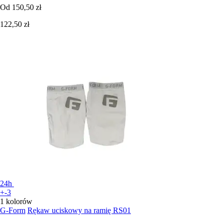
Od
150,50 zł
122,50 zł
24h
+-3
1 kolorów
G-Form
Rękaw uciskowy na ramię RS01