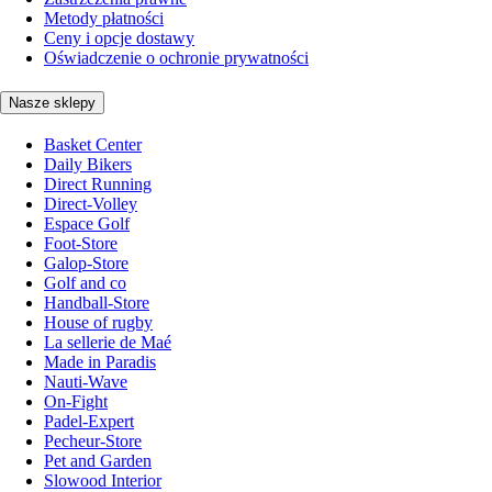
Metody płatności
Ceny i opcje dostawy
Oświadczenie o ochronie prywatności
Nasze sklepy
Basket Center
Daily Bikers
Direct Running
Direct-Volley
Espace Golf
Foot-Store
Galop-Store
Golf and co
Handball-Store
House of rugby
La sellerie de Maé
Made in Paradis
Nauti-Wave
On-Fight
Padel-Expert
Pecheur-Store
Pet and Garden
Slowood Interior