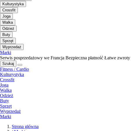
Kulturystyka
Crossfit
Joga
Walka
Odzież
Buty
Sprzęt
Wyprzedaż
Marki
Serwis posprzedażowy we Francja
Bezpieczna płatność
Łatwe zwroty
Szukaj
Fitness / Cardio
Kulturystyka
Crossfit
Joga
Walka
Odzież
Buty
Sprzęt
Wyprzedaż
Marki
Strona główna