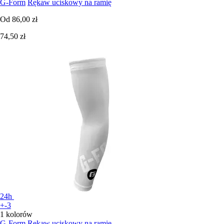
G-Form
Rękaw uciskowy na ramię
Od
86,00 zł
74,50 zł
24h
+-3
1 kolorów
G-Form
Rękaw uciskowy na ramię