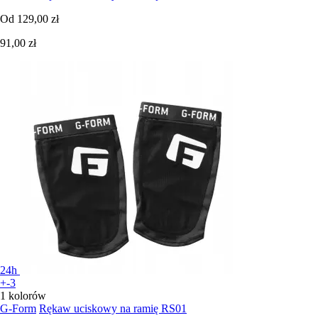
Od
129,00 zł
91,00 zł
24h
+-3
1 kolorów
G-Form
Rękaw uciskowy na ramię RS01