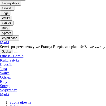
Kulturystyka
Crossfit
Joga
Walka
Odzież
Buty
Sprzęt
Wyprzedaż
Marki
Serwis posprzedażowy we Francja
Bezpieczna płatność
Łatwe zwroty
Szukaj
Fitness / Cardio
Kulturystyka
Crossfit
Joga
Walka
Odzież
Buty
Sprzęt
Wyprzedaż
Marki
Strona główna