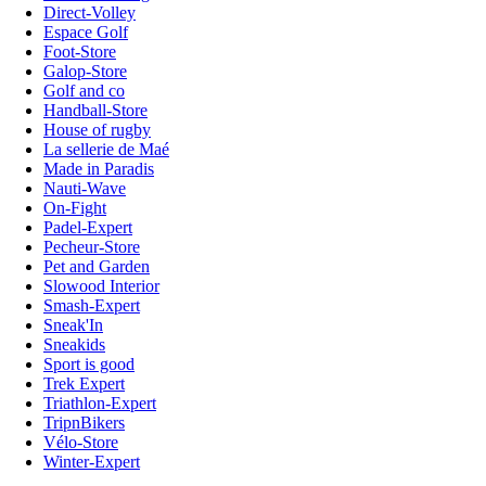
Direct-Volley
Espace Golf
Foot-Store
Galop-Store
Golf and co
Handball-Store
House of rugby
La sellerie de Maé
Made in Paradis
Nauti-Wave
On-Fight
Padel-Expert
Pecheur-Store
Pet and Garden
Slowood Interior
Smash-Expert
Sneak'In
Sneakids
Sport is good
Trek Expert
Triathlon-Expert
TripnBikers
Vélo-Store
Winter-Expert