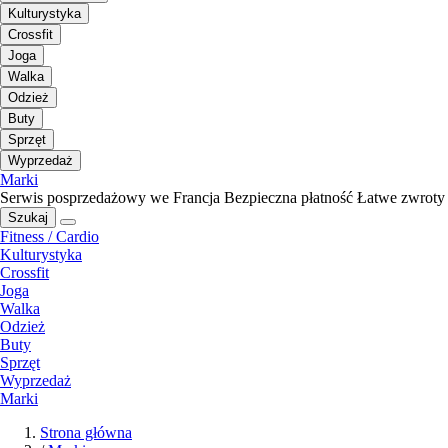
Kulturystyka
Crossfit
Joga
Walka
Odzież
Buty
Sprzęt
Wyprzedaż
Marki
Serwis posprzedażowy we Francja
Bezpieczna płatność
Łatwe zwroty
Szukaj
Fitness / Cardio
Kulturystyka
Crossfit
Joga
Walka
Odzież
Buty
Sprzęt
Wyprzedaż
Marki
Strona główna