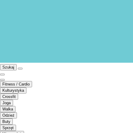
Szukaj
Fitness / Cardio
Kulturystyka
Crossfit
Joga
Walka
Odzież
Buty
Sprzęt