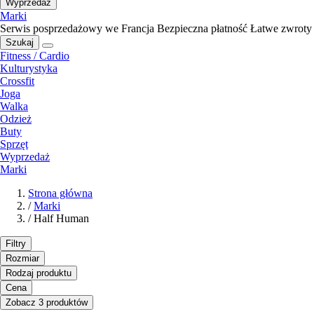
Wyprzedaż
Marki
Serwis posprzedażowy we Francja
Bezpieczna płatność
Łatwe zwroty
Szukaj
Fitness / Cardio
Kulturystyka
Crossfit
Joga
Walka
Odzież
Buty
Sprzęt
Wyprzedaż
Marki
Strona główna
/
Marki
/
Half Human
Filtry
Rozmiar
Rodzaj produktu
Cena
Zobacz 3 produktów