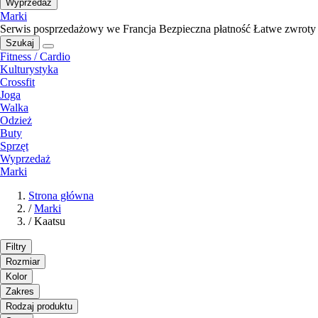
Wyprzedaż
Marki
Serwis posprzedażowy we Francja
Bezpieczna płatność
Łatwe zwroty
Szukaj
Fitness / Cardio
Kulturystyka
Crossfit
Joga
Walka
Odzież
Buty
Sprzęt
Wyprzedaż
Marki
Strona główna
/
Marki
/
Kaatsu
Filtry
Rozmiar
Kolor
Zakres
Rodzaj produktu