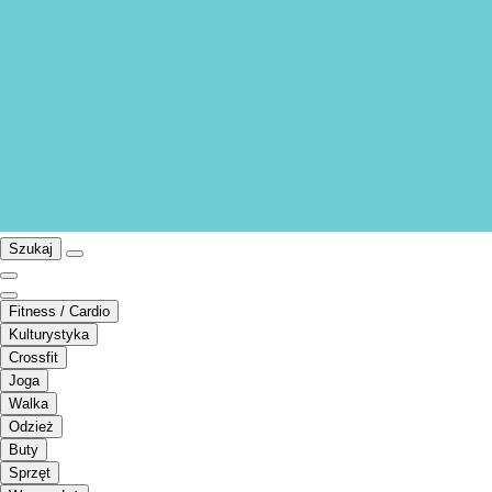
Szukaj
Fitness / Cardio
Kulturystyka
Crossfit
Joga
Walka
Odzież
Buty
Sprzęt