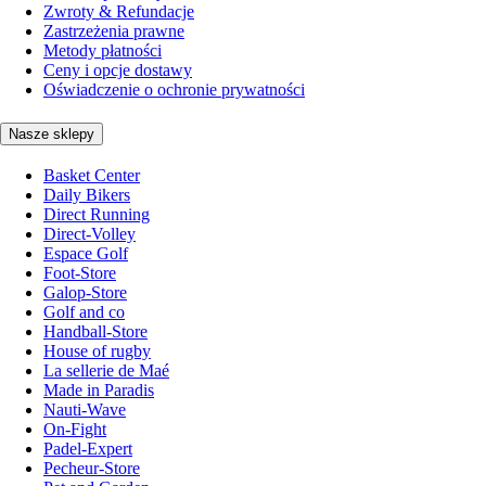
Zwroty & Refundacje
Zastrzeżenia prawne
Metody płatności
Ceny i opcje dostawy
Oświadczenie o ochronie prywatności
Nasze sklepy
Basket Center
Daily Bikers
Direct Running
Direct-Volley
Espace Golf
Foot-Store
Galop-Store
Golf and co
Handball-Store
House of rugby
La sellerie de Maé
Made in Paradis
Nauti-Wave
On-Fight
Padel-Expert
Pecheur-Store