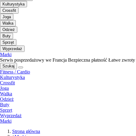
Kulturystyka
Crossfit
Joga
Walka
Odzież
Buty
Sprzęt
Wyprzedaż
Marki
Serwis posprzedażowy we Francja
Bezpieczna płatność
Łatwe zwroty
Szukaj
Fitness / Cardio
Kulturystyka
Crossfit
Joga
Walka
Odzież
Buty
Sprzęt
Wyprzedaż
Marki
Strona główna