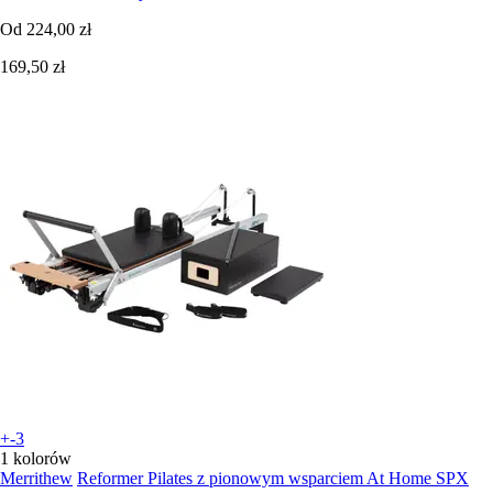
Od
224,00 zł
169,50 zł
+-3
1 kolorów
Merrithew
Reformer Pilates z pionowym wsparciem At Home SPX