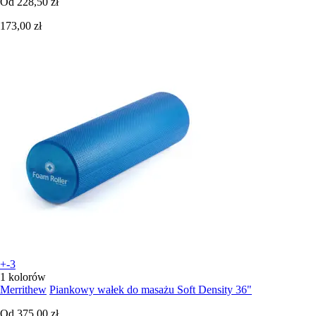
Od
228,50 zł
173,00 zł
+-3
1 kolorów
Merrithew
Piankowy wałek do masażu Soft Density 36"
Od
375,00 zł