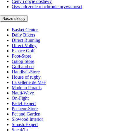
Ceny i opcje dostawy
Oświadczenie o ochronie prywatności
Nasze sklepy
Basket Center
Daily Bikers
Direct Running
Direct-Volley
Espace Golf
Foot-Store
Galop-Store
Golf and co
Handball-Store
House of rugby
La sellerie de Maé
Made in Paradis
Nauti-Wave
On-Fight
Padel-Expert
Pecheur-Store
Pet and Garden
Slowood Interior
Smash-Expert
Sneak'In