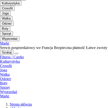
Kulturystyka
Crossfit
Joga
Walka
Odzież
Buty
Sprzęt
Wyprzedaż
Marki
Serwis posprzedażowy we Francja
Bezpieczna płatność
Łatwe zwroty
Szukaj
Fitness / Cardio
Kulturystyka
Crossfit
Joga
Walka
Odzież
Buty
Sprzęt
Wyprzedaż
Marki
Strona główna