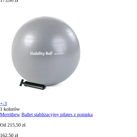
173,00 zł
+-3
1 kolorów
Merrithew
Ballet stablizacyjny pilates z pompką
Od
215,50 zł
162,50 zł