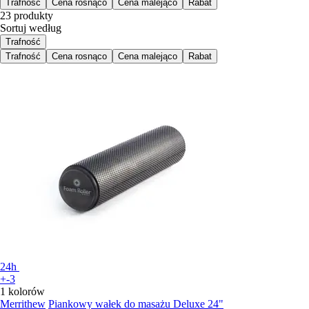
Trafność
Cena rosnąco
Cena malejąco
Rabat
23 produkty
Sortuj według
Trafność
Trafność
Cena rosnąco
Cena malejąco
Rabat
24h
+-3
1 kolorów
Merrithew
Piankowy wałek do masażu Deluxe 24"