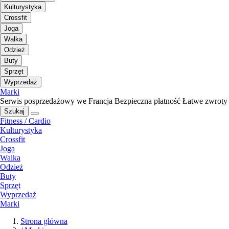
Kulturystyka
Crossfit
Joga
Walka
Odzież
Buty
Sprzęt
Wyprzedaż
Marki
Serwis posprzedażowy we Francja
Bezpieczna płatność
Łatwe zwroty
Szukaj
Fitness / Cardio
Kulturystyka
Crossfit
Joga
Walka
Odzież
Buty
Sprzęt
Wyprzedaż
Marki
Strona główna