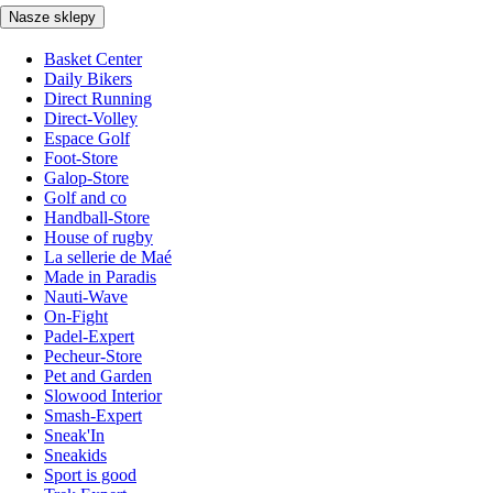
Nasze sklepy
Basket Center
Daily Bikers
Direct Running
Direct-Volley
Espace Golf
Foot-Store
Galop-Store
Golf and co
Handball-Store
House of rugby
La sellerie de Maé
Made in Paradis
Nauti-Wave
On-Fight
Padel-Expert
Pecheur-Store
Pet and Garden
Slowood Interior
Smash-Expert
Sneak'In
Sneakids
Sport is good