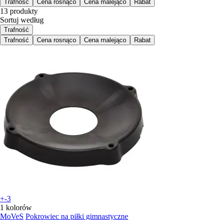
Trafność
Cena rosnąco
Cena malejąco
Rabat
13 produkty
Sortuj według
Trafność
Trafność
Cena rosnąco
Cena malejąco
Rabat
+-3
1 kolorów
MoVeS
Pokrowiec na piłki gimnastyczne