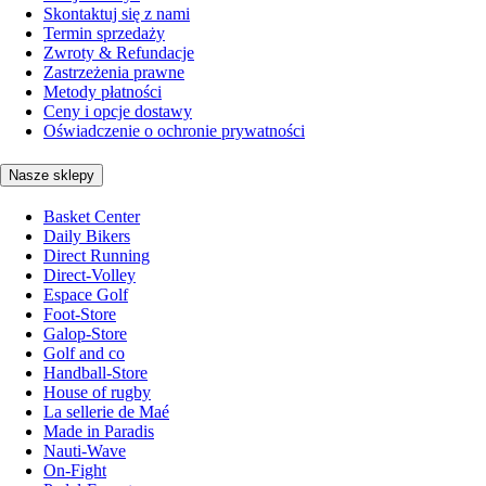
Skontaktuj się z nami
Termin sprzedaży
Zwroty & Refundacje
Zastrzeżenia prawne
Metody płatności
Ceny i opcje dostawy
Oświadczenie o ochronie prywatności
Nasze sklepy
Basket Center
Daily Bikers
Direct Running
Direct-Volley
Espace Golf
Foot-Store
Galop-Store
Golf and co
Handball-Store
House of rugby
La sellerie de Maé
Made in Paradis
Nauti-Wave
On-Fight