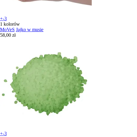
+-3
1 kolorów
MoVeS
Jajko w musie
58,00 zł
+-3