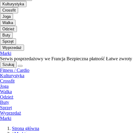
Kulturystyka
Crossfit
Joga
Walka
Odzież
Buty
Sprzęt
Wyprzedaż
Marki
Serwis posprzedażowy we Francja
Bezpieczna płatność
Łatwe zwroty
Szukaj
Fitness / Cardio
Kulturystyka
Crossfit
Joga
Walka
Odzież
Buty
Sprzęt
Wyprzedaż
Marki
Strona główna