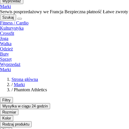
Wyprzedaż
Marki
Serwis posprzedażowy we Francja
Bezpieczna płatność
Łatwe zwroty
Szukaj
Fitness / Cardio
Kulturystyka
Crossfit
Joga
Walka
Odzież
Buty
Sprzęt
Wyprzedaż
Marki
Strona główna
/
Marki
/
Phantom Athletics
Filtry
Wysyłka w ciągu 24 godzin
Rozmiar
Kolor
Rodzaj produktu