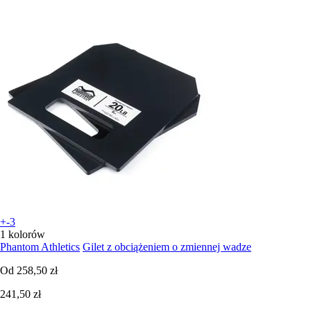
+-3
1 kolorów
Phantom Athletics
Gilet z obciążeniem o zmiennej wadze
Od
258,50 zł
241,50 zł