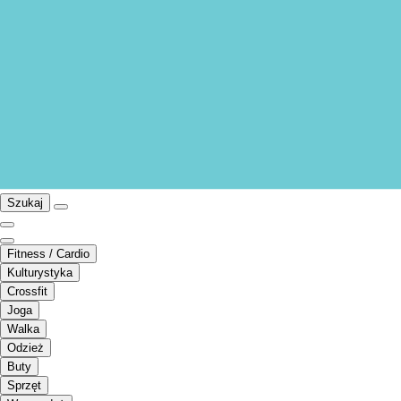
Szukaj
Fitness / Cardio
Kulturystyka
Crossfit
Joga
Walka
Odzież
Buty
Sprzęt