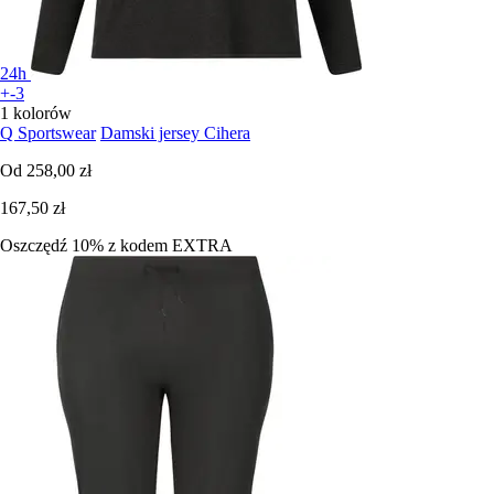
24h
+-3
1 kolorów
Q Sportswear
Damski jersey Cihera
Od
258,00 zł
167,50 zł
Oszczędź 10%
z kodem
EXTRA