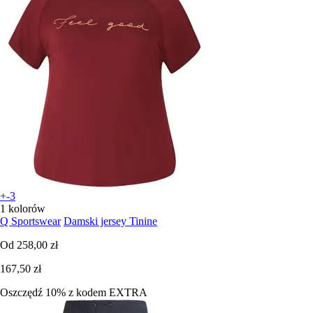
+-3
1 kolorów
Q Sportswear
Damski jersey Tinine
Od
258,00 zł
167,50 zł
Oszczędź 10%
z kodem
EXTRA