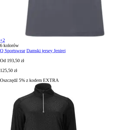
+2
6 kolorów
Q Sportswear
Damski jersey Jenirei
Od
193,50 zł
125,50 zł
Oszczędź 5%
z kodem
EXTRA