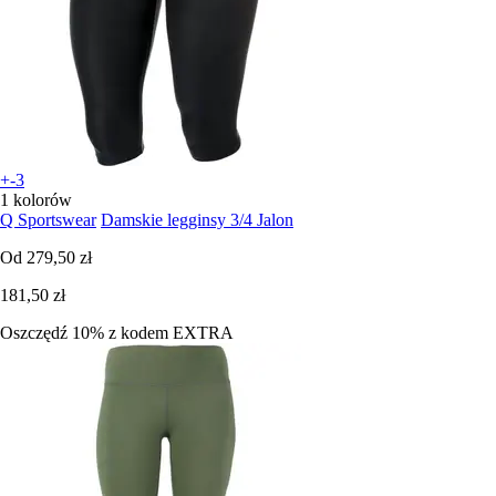
+-3
1 kolorów
Q Sportswear
Damskie legginsy 3/4 Jalon
Od
279,50 zł
181,50 zł
Oszczędź 10%
z kodem
EXTRA