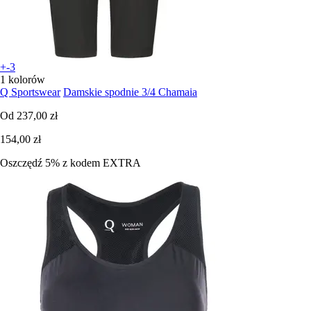
+-3
1 kolorów
Q Sportswear
Damskie spodnie 3/4 Chamaia
Od
237,00 zł
154,00 zł
Oszczędź 5%
z kodem
EXTRA