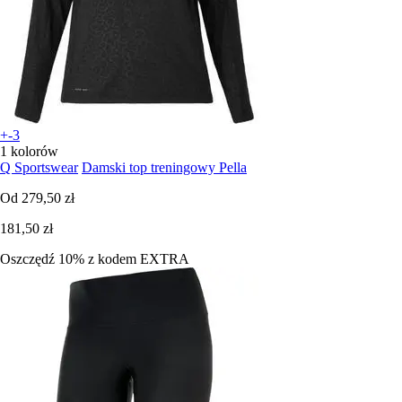
+-3
1 kolorów
Q Sportswear
Damski top treningowy Pella
Od
279,50 zł
181,50 zł
Oszczędź 10%
z kodem
EXTRA