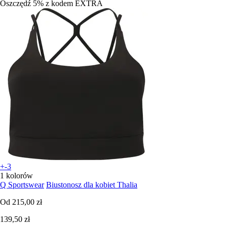
Oszczędź 5%
z kodem
EXTRA
+-3
1 kolorów
Q Sportswear
Biustonosz dla kobiet Thalia
Od
215,00 zł
139,50 zł