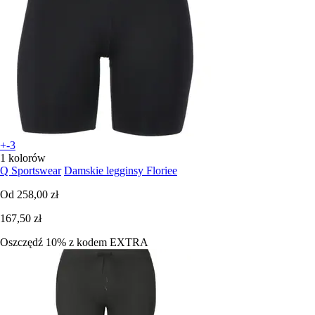
+-3
1 kolorów
Q Sportswear
Damskie legginsy Floriee
Od
258,00 zł
167,50 zł
Oszczędź 10%
z kodem
EXTRA