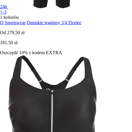
24h
+-3
1 kolorów
Q Sportswear
Damskie legginsy 3/4 Floriee
Od
279,50 zł
181,50 zł
Oszczędź 10%
z kodem
EXTRA