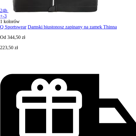
24h
+-3
1 kolorów
Q Sportswear
Damski biustonosz zapinany na zamek Thinna
Od
344,50 zł
223,50 zł