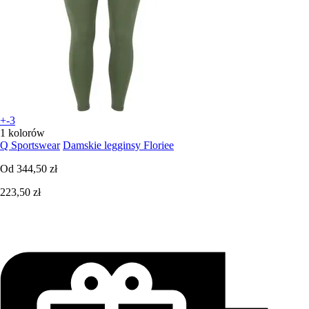
+-3
1 kolorów
Q Sportswear
Damskie legginsy Floriee
Od
344,50 zł
223,50 zł