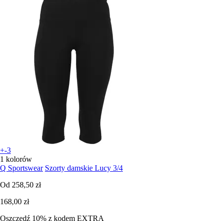
+-3
1 kolorów
Q Sportswear
Szorty damskie Lucy 3/4
Od
258,50 zł
168,00 zł
Oszczędź 10%
z kodem
EXTRA