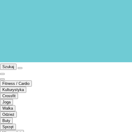
Szukaj
Fitness / Cardio
Kulturystyka
Crossfit
Joga
Walka
Odzież
Buty
Sprzęt