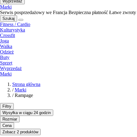
Wyprzedaż
Marki
Serwis posprzedażowy we Francja
Bezpieczna płatność
Łatwe zwroty
Szukaj
Fitness / Cardio
Kulturystyka
Crossfit
Joga
Walka
Odzież
Buty
Sprzęt
Wyprzedaż
Marki
Strona główna
/
Marki
/
Rampage
Filtry
Wysyłka w ciągu 24 godzin
Rozmiar
Cena
Zobacz 2 produktów