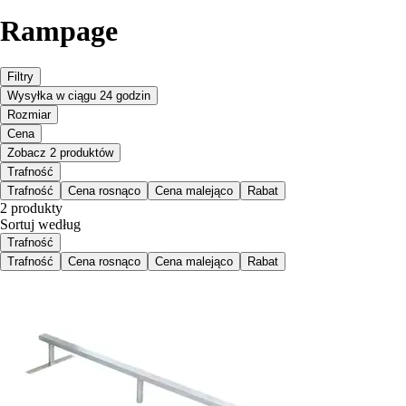
Rampage
Filtry
Wysyłka w ciągu 24 godzin
Rozmiar
Cena
Zobacz 2 produktów
Trafność
Trafność
Cena rosnąco
Cena malejąco
Rabat
2 produkty
Sortuj według
Trafność
Trafność
Cena rosnąco
Cena malejąco
Rabat