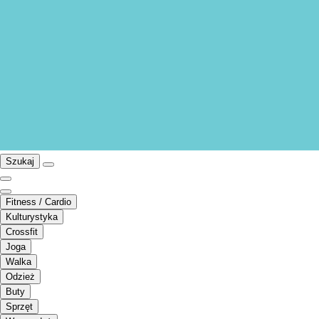
Szukaj
Fitness / Cardio
Kulturystyka
Crossfit
Joga
Walka
Odzież
Buty
Sprzęt