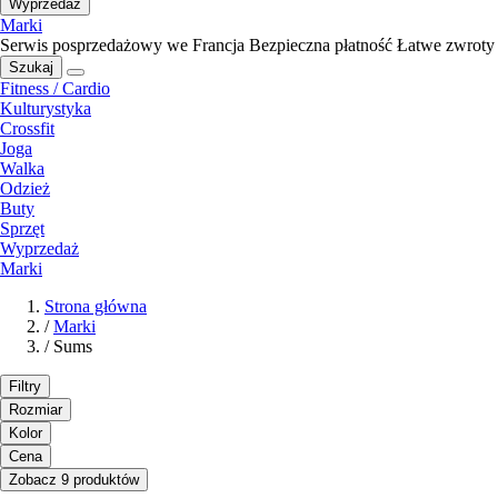
Wyprzedaż
Marki
Serwis posprzedażowy we Francja
Bezpieczna płatność
Łatwe zwroty
Szukaj
Fitness / Cardio
Kulturystyka
Crossfit
Joga
Walka
Odzież
Buty
Sprzęt
Wyprzedaż
Marki
Strona główna
/
Marki
/
Sums
Filtry
Rozmiar
Kolor
Cena
Zobacz 9 produktów