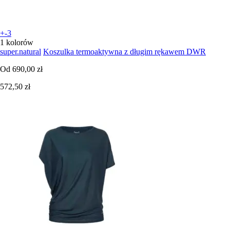
+-3
1 kolorów
super.natural
Koszulka termoaktywna z długim rękawem DWR
Od
690,00 zł
572,50 zł