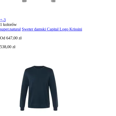
+-3
1 kolorów
super.natural
Sweter damski Capital Logo Krissini
Od
647,00 zł
538,00 zł