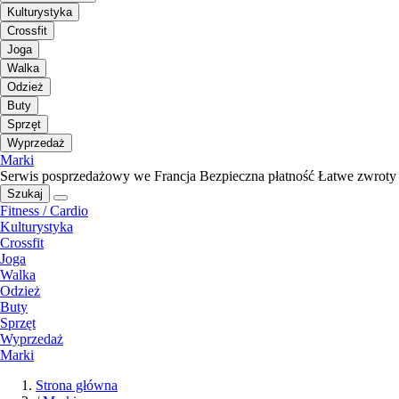
Kulturystyka
Crossfit
Joga
Walka
Odzież
Buty
Sprzęt
Wyprzedaż
Marki
Serwis posprzedażowy we Francja
Bezpieczna płatność
Łatwe zwroty
Szukaj
Fitness / Cardio
Kulturystyka
Crossfit
Joga
Walka
Odzież
Buty
Sprzęt
Wyprzedaż
Marki
Strona główna