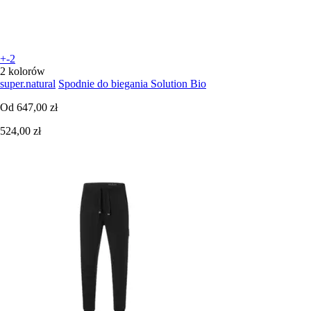
+-2
2 kolorów
super.natural
Spodnie do biegania Solution Bio
Od
647,00 zł
524,00 zł