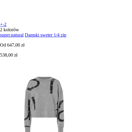
+-2
2 kolorów
super.natural
Damski sweter 1/4 zip
Od
647,00 zł
538,00 zł