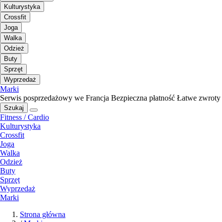
Kulturystyka
Crossfit
Joga
Walka
Odzież
Buty
Sprzęt
Wyprzedaż
Marki
Serwis posprzedażowy we Francja
Bezpieczna płatność
Łatwe zwroty
Szukaj
Fitness / Cardio
Kulturystyka
Crossfit
Joga
Walka
Odzież
Buty
Sprzęt
Wyprzedaż
Marki
Strona główna