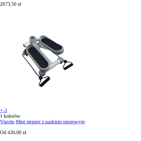
2673,50 zł
+-3
1 kolorów
Viavito
Mini stepper z paskiem oporowym
Od
430,00 zł