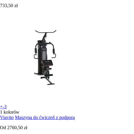
733,50 zł
+-3
1 kolorów
Viavito
Maszyna do ćwiczeń z podporą
Od
2760,50 zł