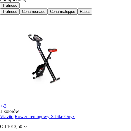
Trafność
Trafność
Cena rosnąco
Cena malejąco
Rabat
+-3
1 kolorów
Viavito
Rower treningowy X bike Onyx
Od
1013,50 zł