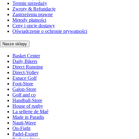
Termin sprzedaży
Zwroty & Refundacje
Zastrzeżenia prawne
Metody płatności
Ceny i opcje dostawy
Oświadczenie o ochronie prywatności
Nasze sklepy
Basket Center
Daily Bikers
Direct Running
Direct-Volley
Espace Golf
Foot-Store
Galop-Store
Golf and co
Handball-Store
House of rugby
La sellerie de Maé
Made in Paradis
Nauti-Wave
On-Fight
Padel-Expert