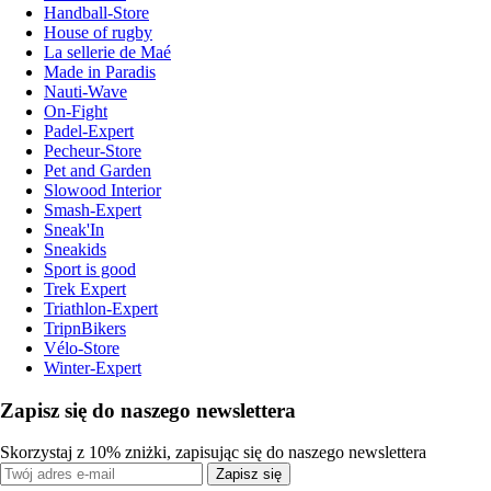
Handball-Store
House of rugby
La sellerie de Maé
Made in Paradis
Nauti-Wave
On-Fight
Padel-Expert
Pecheur-Store
Pet and Garden
Slowood Interior
Smash-Expert
Sneak'In
Sneakids
Sport is good
Trek Expert
Triathlon-Expert
TripnBikers
Vélo-Store
Winter-Expert
Zapisz się do naszego newslettera
Skorzystaj z 10% zniżki, zapisując się do naszego newslettera
Zapisz się