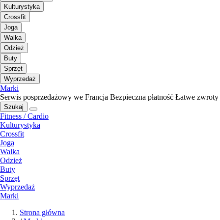
Kulturystyka
Crossfit
Joga
Walka
Odzież
Buty
Sprzęt
Wyprzedaż
Marki
Serwis posprzedażowy we Francja
Bezpieczna płatność
Łatwe zwroty
Szukaj
Fitness / Cardio
Kulturystyka
Crossfit
Joga
Walka
Odzież
Buty
Sprzęt
Wyprzedaż
Marki
Strona główna