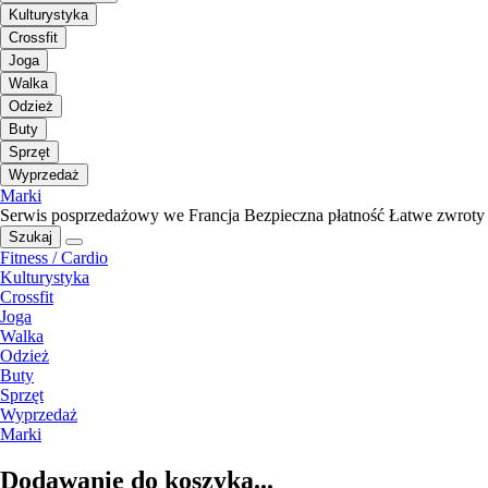
Kulturystyka
Crossfit
Joga
Walka
Odzież
Buty
Sprzęt
Wyprzedaż
Marki
Serwis posprzedażowy we Francja
Bezpieczna płatność
Łatwe zwroty
Szukaj
Fitness / Cardio
Kulturystyka
Crossfit
Joga
Walka
Odzież
Buty
Sprzęt
Wyprzedaż
Marki
Dodawanie do koszyka...