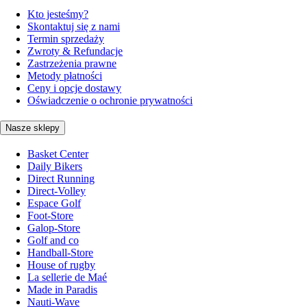
Kto jesteśmy?
Skontaktuj się z nami
Termin sprzedaży
Zwroty & Refundacje
Zastrzeżenia prawne
Metody płatności
Ceny i opcje dostawy
Oświadczenie o ochronie prywatności
Nasze sklepy
Basket Center
Daily Bikers
Direct Running
Direct-Volley
Espace Golf
Foot-Store
Galop-Store
Golf and co
Handball-Store
House of rugby
La sellerie de Maé
Made in Paradis
Nauti-Wave