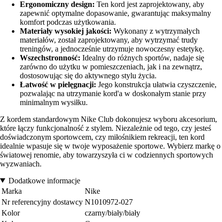
Ergonomiczny design:
Ten kord jest zaprojektowany, aby
zapewnić optymalne dopasowanie, gwarantując maksymalny
komfort podczas użytkowania.
Materiały wysokiej jakości:
Wykonany z wytrzymałych
materiałów, został zaprojektowany, aby wytrzymać trudy
treningów, a jednocześnie utrzymuje nowoczesny estetykę.
Wszechstronność:
Idealny do różnych sportów, nadaje się
zarówno do użytku w pomieszczeniach, jak i na zewnątrz,
dostosowując się do aktywnego stylu życia.
Łatwość w pielęgnacji:
Jego konstrukcja ułatwia czyszczenie,
pozwalając na utrzymanie kord'a w doskonałym stanie przy
minimalnym wysiłku.
Z kordem standardowym Nike Club dokonujesz wyboru akcesorium,
które łączy funkcjonalność z stylem. Niezależnie od tego, czy jesteś
doświadczonym sportowcem, czy miłośnikiem rekreacji, ten kord
idealnie wpasuje się w twoje wyposażenie sportowe. Wybierz markę o
światowej renomie, aby towarzyszyła ci w codziennych sportowych
wyzwaniach.
Dodatkowe informacje
Marka
Nike
Nr referencyjny dostawcy
N1010972-027
Kolor
czarny/biały/biały