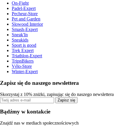
On-Fight
Padel-Expert
Pecheur-Store
Pet and Garden
Slowood Interior
Smash-Expert
Sneak'In
Sneakids
Sport is good
Trek Expert
Triathlon-Expert
TripnBikers
Vélo-Store
Winter-Expert
Zapisz się do naszego newslettera
Skorzystaj z 10% zniżki, zapisując się do naszego newslettera
Zapisz się
Bądźmy w kontakcie
Znajdź nas w mediach społecznościowych