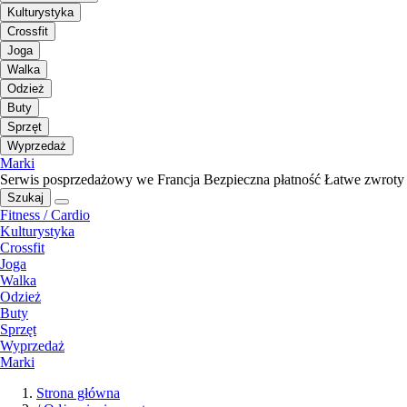
Kulturystyka
Crossfit
Joga
Walka
Odzież
Buty
Sprzęt
Wyprzedaż
Marki
Serwis posprzedażowy we Francja
Bezpieczna płatność
Łatwe zwroty
Szukaj
Fitness / Cardio
Kulturystyka
Crossfit
Joga
Walka
Odzież
Buty
Sprzęt
Wyprzedaż
Marki
Strona główna