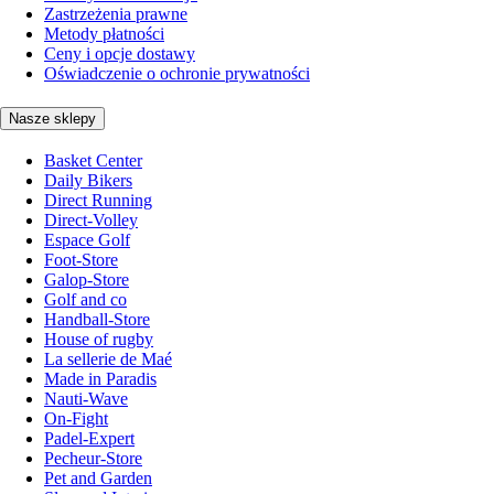
Zastrzeżenia prawne
Metody płatności
Ceny i opcje dostawy
Oświadczenie o ochronie prywatności
Nasze sklepy
Basket Center
Daily Bikers
Direct Running
Direct-Volley
Espace Golf
Foot-Store
Galop-Store
Golf and co
Handball-Store
House of rugby
La sellerie de Maé
Made in Paradis
Nauti-Wave
On-Fight
Padel-Expert
Pecheur-Store
Pet and Garden