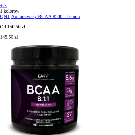
+-3
1 kolorów
QNT
Aminokwasy BCAA 8500 - Lemon
Od
150,50 zł
145,50 zł