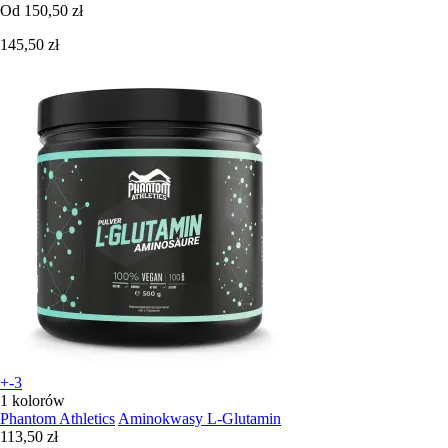
Od
150,50 zł
145,50 zł
+-3
1 kolorów
Phantom Athletics
Aminokwasy L-Glutamin
113,50 zł