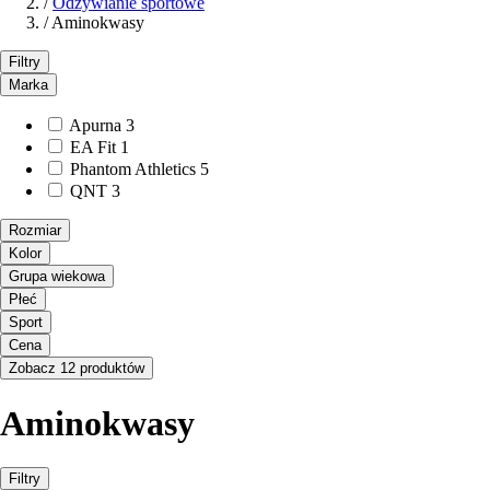
/
Odżywianie sportowe
/
Aminokwasy
Filtry
Marka
Apurna
3
EA Fit
1
Phantom Athletics
5
QNT
3
Rozmiar
Kolor
Grupa wiekowa
Płeć
Sport
Cena
Zobacz 12 produktów
Aminokwasy
Filtry