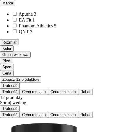
Marka
Apurna
3
EA Fit
1
Phantom Athletics
5
QNT
3
Rozmiar
Kolor
Grupa wiekowa
Płeć
Sport
Cena
Zobacz 12 produktów
Trafność
Trafność
Cena rosnąco
Cena malejąco
Rabat
12 produkty
Sortuj według
Trafność
Trafność
Cena rosnąco
Cena malejąco
Rabat