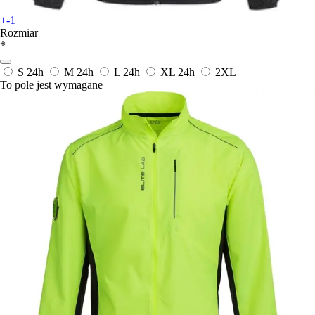
+-1
Rozmiar
*
S
24h
M
24h
L
24h
XL
24h
2XL
To pole jest wymagane