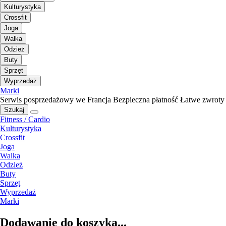
Kulturystyka
Crossfit
Joga
Walka
Odzież
Buty
Sprzęt
Wyprzedaż
Marki
Serwis posprzedażowy we Francja
Bezpieczna płatność
Łatwe zwroty
Szukaj
Fitness / Cardio
Kulturystyka
Crossfit
Joga
Walka
Odzież
Buty
Sprzęt
Wyprzedaż
Marki
Dodawanie do koszyka...