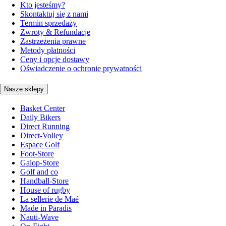
Kto jesteśmy?
Skontaktuj się z nami
Termin sprzedaży
Zwroty & Refundacje
Zastrzeżenia prawne
Metody płatności
Ceny i opcje dostawy
Oświadczenie o ochronie prywatności
Nasze sklepy
Basket Center
Daily Bikers
Direct Running
Direct-Volley
Espace Golf
Foot-Store
Galop-Store
Golf and co
Handball-Store
House of rugby
La sellerie de Maé
Made in Paradis
Nauti-Wave