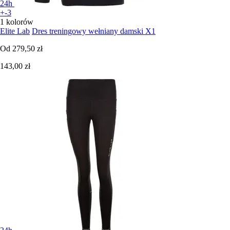
24h
+-3
1 kolorów
Elite Lab
Dres treningowy wełniany damski X1
Od
279,50 zł
143,00 zł