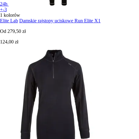
24h
+-3
1 kolorów
Elite Lab
Damskie rajstopy uciskowe Run Elite X1
Od
279,50 zł
124,00 zł