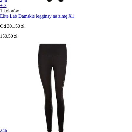
24h
+-3
1 kolorów
Elite Lab
Damskie legginsy na zimę X1
Od
301,50 zł
150,50 zł
24h