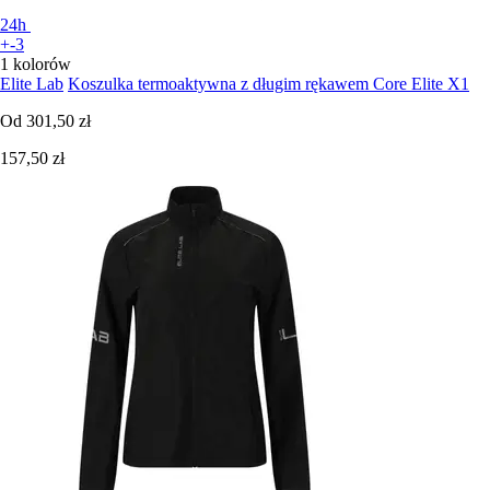
24h
+-3
1 kolorów
Elite Lab
Koszulka termoaktywna z długim rękawem Core Elite X1
Od
301,50 zł
157,50 zł