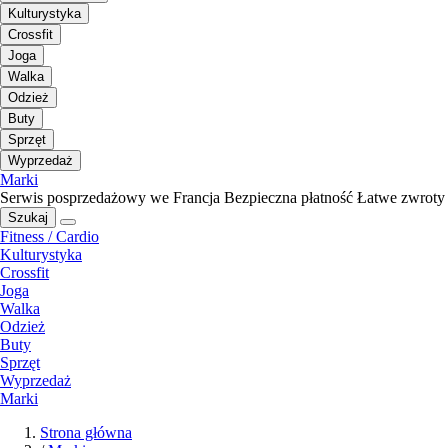
Kulturystyka
Crossfit
Joga
Walka
Odzież
Buty
Sprzęt
Wyprzedaż
Marki
Serwis posprzedażowy we Francja
Bezpieczna płatność
Łatwe zwroty
Szukaj
Fitness / Cardio
Kulturystyka
Crossfit
Joga
Walka
Odzież
Buty
Sprzęt
Wyprzedaż
Marki
Strona główna