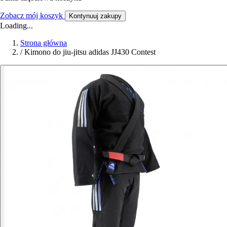
Zobacz mój koszyk
Kontynuuj zakupy
Loading...
Strona główna
/
Kimono do jiu-jitsu adidas JJ430 Contest