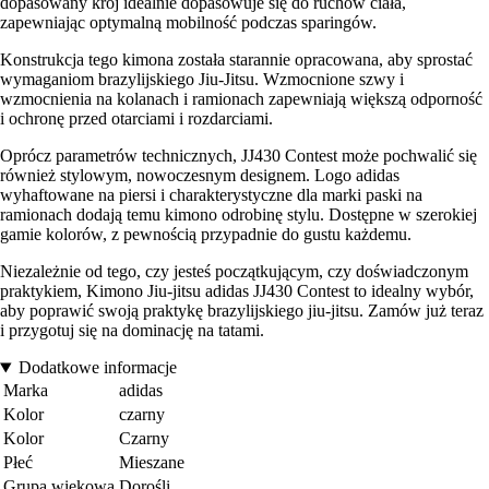
dopasowany krój idealnie dopasowuje się do ruchów ciała,
zapewniając optymalną mobilność podczas sparingów.
Konstrukcja tego kimona została starannie opracowana, aby sprostać
wymaganiom brazylijskiego Jiu-Jitsu. Wzmocnione szwy i
wzmocnienia na kolanach i ramionach zapewniają większą odporność
i ochronę przed otarciami i rozdarciami.
Oprócz parametrów technicznych, JJ430 Contest może pochwalić się
również stylowym, nowoczesnym designem. Logo adidas
wyhaftowane na piersi i charakterystyczne dla marki paski na
ramionach dodają temu kimono odrobinę stylu. Dostępne w szerokiej
gamie kolorów, z pewnością przypadnie do gustu każdemu.
Niezależnie od tego, czy jesteś początkującym, czy doświadczonym
praktykiem, Kimono Jiu-jitsu adidas JJ430 Contest to idealny wybór,
aby poprawić swoją praktykę brazylijskiego jiu-jitsu. Zamów już teraz
i przygotuj się na dominację na tatami.
Dodatkowe informacje
Marka
adidas
Kolor
czarny
Kolor
Czarny
Płeć
Mieszane
Grupa wiekowa
Dorośli