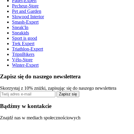
Padel-Expert
Pecheur-Store
Pet and Garden
Slowood Interior
Smash-Expert
Sneak'In
Sneakids
Sport is good
Trek Expert
Triathlon-Expert
TripnBikers
Vélo-Store
Winter-Expert
Zapisz się do naszego newslettera
Skorzystaj z 10% zniżki, zapisując się do naszego newslettera
Zapisz się
Bądźmy w kontakcie
Znajdź nas w mediach społecznościowych