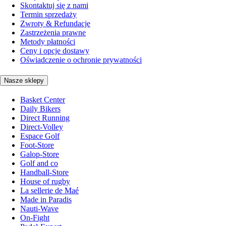
Skontaktuj się z nami
Termin sprzedaży
Zwroty & Refundacje
Zastrzeżenia prawne
Metody płatności
Ceny i opcje dostawy
Oświadczenie o ochronie prywatności
Nasze sklepy
Basket Center
Daily Bikers
Direct Running
Direct-Volley
Espace Golf
Foot-Store
Galop-Store
Golf and co
Handball-Store
House of rugby
La sellerie de Maé
Made in Paradis
Nauti-Wave
On-Fight