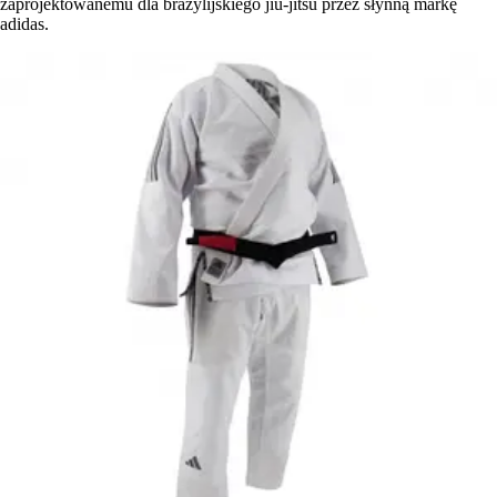
zaprojektowanemu dla brazylijskiego jiu-jitsu przez słynną markę
adidas.