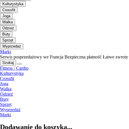
Kulturystyka
Crossfit
Joga
Walka
Odzież
Buty
Sprzęt
Wyprzedaż
Marki
Serwis posprzedażowy we Francja
Bezpieczna płatność
Łatwe zwroty
Szukaj
Fitness / Cardio
Kulturystyka
Crossfit
Joga
Walka
Odzież
Buty
Sprzęt
Wyprzedaż
Marki
Dodawanie do koszyka...