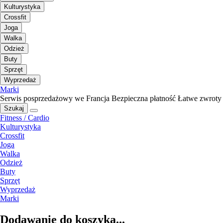
Kulturystyka
Crossfit
Joga
Walka
Odzież
Buty
Sprzęt
Wyprzedaż
Marki
Serwis posprzedażowy we Francja
Bezpieczna płatność
Łatwe zwroty
Szukaj
Fitness / Cardio
Kulturystyka
Crossfit
Joga
Walka
Odzież
Buty
Sprzęt
Wyprzedaż
Marki
Dodawanie do koszyka...