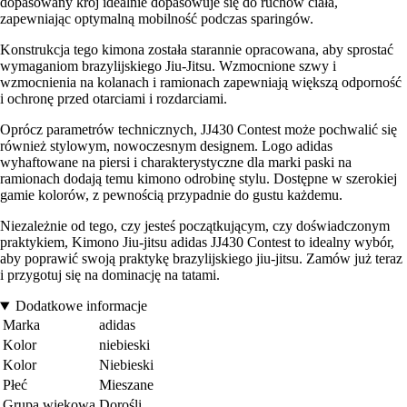
dopasowany krój idealnie dopasowuje się do ruchów ciała,
zapewniając optymalną mobilność podczas sparingów.
Konstrukcja tego kimona została starannie opracowana, aby sprostać
wymaganiom brazylijskiego Jiu-Jitsu. Wzmocnione szwy i
wzmocnienia na kolanach i ramionach zapewniają większą odporność
i ochronę przed otarciami i rozdarciami.
Oprócz parametrów technicznych, JJ430 Contest może pochwalić się
również stylowym, nowoczesnym designem. Logo adidas
wyhaftowane na piersi i charakterystyczne dla marki paski na
ramionach dodają temu kimono odrobinę stylu. Dostępne w szerokiej
gamie kolorów, z pewnością przypadnie do gustu każdemu.
Niezależnie od tego, czy jesteś początkującym, czy doświadczonym
praktykiem, Kimono Jiu-jitsu adidas JJ430 Contest to idealny wybór,
aby poprawić swoją praktykę brazylijskiego jiu-jitsu. Zamów już teraz
i przygotuj się na dominację na tatami.
Dodatkowe informacje
Marka
adidas
Kolor
niebieski
Kolor
Niebieski
Płeć
Mieszane
Grupa wiekowa
Dorośli