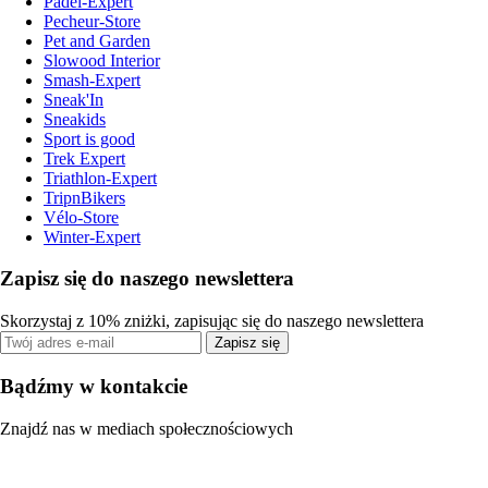
Padel-Expert
Pecheur-Store
Pet and Garden
Slowood Interior
Smash-Expert
Sneak'In
Sneakids
Sport is good
Trek Expert
Triathlon-Expert
TripnBikers
Vélo-Store
Winter-Expert
Zapisz się do naszego newslettera
Skorzystaj z 10% zniżki, zapisując się do naszego newslettera
Zapisz się
Bądźmy w kontakcie
Znajdź nas w mediach społecznościowych