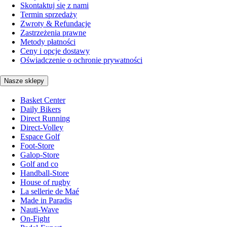
Skontaktuj się z nami
Termin sprzedaży
Zwroty & Refundacje
Zastrzeżenia prawne
Metody płatności
Ceny i opcje dostawy
Oświadczenie o ochronie prywatności
Nasze sklepy
Basket Center
Daily Bikers
Direct Running
Direct-Volley
Espace Golf
Foot-Store
Galop-Store
Golf and co
Handball-Store
House of rugby
La sellerie de Maé
Made in Paradis
Nauti-Wave
On-Fight