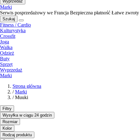
Wyprzedaż
Marki
Serwis posprzedażowy we Francja
Bezpieczna płatność
Łatwe zwroty
Szukaj
Fitness / Cardio
Kulturystyka
Crossfit
Joga
Walka
Odzież
Buty
Sprzęt
Wyprzedaż
Marki
Strona główna
/
Marki
/
Muuki
Filtry
Wysyłka w ciągu 24 godzin
Rozmiar
Kolor
Rodzaj produktu