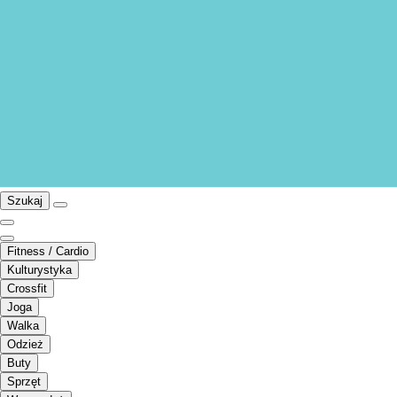
Szukaj
Fitness / Cardio
Kulturystyka
Crossfit
Joga
Walka
Odzież
Buty
Sprzęt