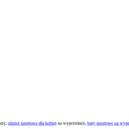
aży,
odzież sportową dla kobiet
na wyprzedaży,
buty sportowe na wyp