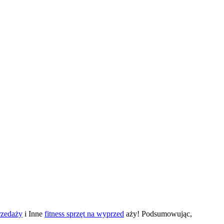
rzedaży
i Inne
fitness sprzęt na wyprzed
aży! Podsumowując,