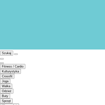
Szukaj
Fitness / Cardio
Kulturystyka
Crossfit
Joga
Walka
Odzież
Buty
Sprzęt