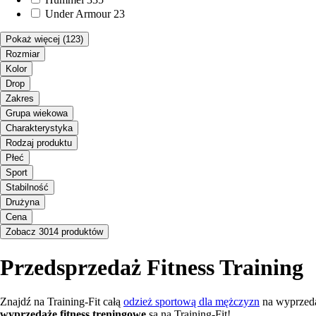
Under Armour
23
Pokaż więcej
(123)
Rozmiar
Kolor
Drop
Zakres
Grupa wiekowa
Charakterystyka
Rodzaj produktu
Płeć
Sport
Stabilność
Drużyna
Cena
Zobacz 3014 produktów
Przedsprzedaż Fitness Training
Znajdź na Training-Fit całą
odzież sportową dla mężczyzn
na wyprzed
wyprzedaże fitness treningowe
są na Training-Fit!