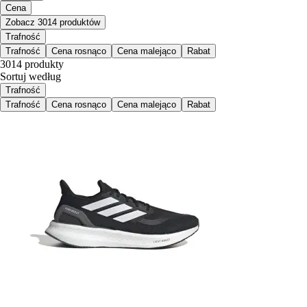
Cena
Zobacz 3014 produktów
Trafność
Trafność
Cena rosnąco
Cena malejąco
Rabat
3014 produkty
Sortuj według
Trafność
Trafność
Cena rosnąco
Cena malejąco
Rabat